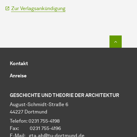
Zur Verlagsankündigung
Zum Seit
Kontakt
Anreise
GESCHICHTE UND THEORIE DER ARCHITEKTUR
Au­gust-Schmidt-Straße 6
44227 Dort­mund
Telefon: 0231 755-4198
Fax: 0231 755-4196
E-Mail: gta.ab@tu-dortmund.de